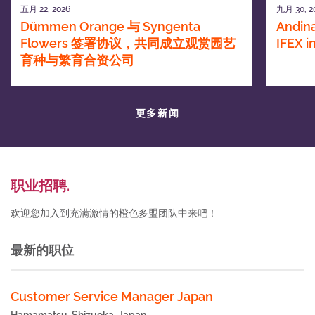
五月 22, 2026
九月 30, 2
Dümmen Orange 与 Syngenta
Andina
Flowers 签署协议，共同成立观赏园艺
IFEX 
育种与繁育合资公司
更多新闻
职业招聘.
欢迎您加入到充满激情的橙色多盟团队中来吧！
最新的职位
Customer Service Manager Japan
Hamamatsu, Shizuoka, Japan