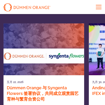
五月 22, 2026
九月 30, 2
Dümmen Orange 与 Syngenta
Andina
Flowers 签署协议，共同成立观赏园艺
IFEX 
育种与繁育合资公司