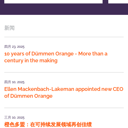
新闻
四月 23, 2025
10 years of Dümmen Orange - More than a
century in the making
四月 10, 2025
Ellen Mackenbach-Lakeman appointed new CEO
of Dümmen Orange
三月 10, 2025
橙色多盟：在可持续发展领域再创佳绩