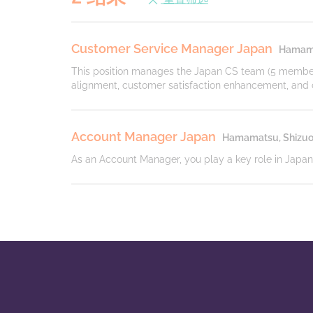
Customer Service Manager Japan
Hamama
This position manages the Japan CS team (5 member
alignment, customer satisfaction enhancement, and con
Account Manager Japan
Hamamatsu, Shizuo
As an Account Manager, you play a key role in Japan