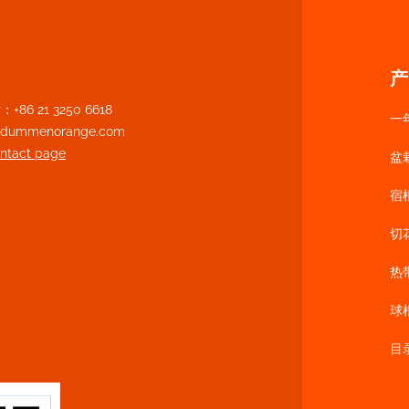
产
86 21 3250 6618
一
n@dummenorange.com
ontact page
盆
宿
切
热
球
目