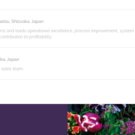
tsu, Shizuoka, Japan
s) and leads operational excellence, process improvement, system
tribution to profitability.
ka, Japan
 sales team.