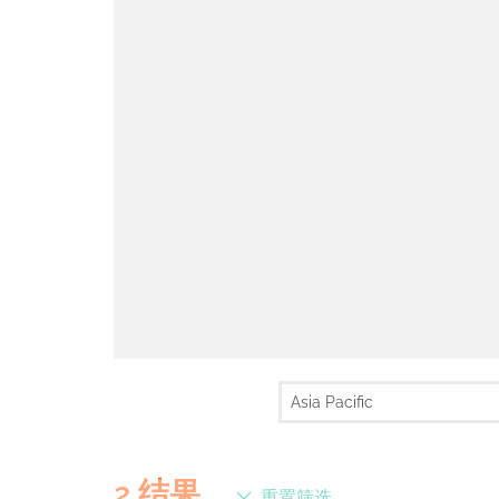
2
结果
重置筛选