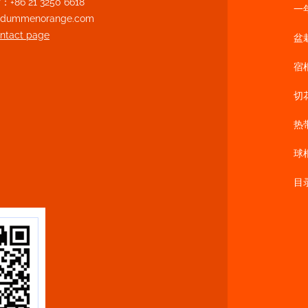
86 21 3250 6618
一
n@dummenorange.com
ontact page
盆
宿
切
热
球
目