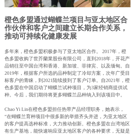
橙色多盟通过蝴蝶兰项目与亚太地区合
作伙伴和客户之间建立长期合作关系，
推动可持续化健康发展
多年来，橙色多盟积极参与了亚太地区合作。
2017
年，橙
色多盟收购了世芥蘭業股份有限公司，直到
2018
年，开花产
品销往至中国台湾和香港、新加坡、菲律宾、以及缅甸。自
2019
年，根据客户所选的品种制定了冷却方案，次年广受目
标客户的青睐，到
2021
陆续
接到了客户订单。自
2021
年，橙
色多盟在中国启动了蝴蝶兰试种项目，为
3
家经销商提供试
种。今后，我们期待将更多蝴蝶兰品种纳入到该项目中。
Chao Yi Lin
在橙色多盟担任热带产品经理职务，她表示，
“在蝴蝶兰育种项目中很多新的举措齐头并进，为亚太地区
的客户提高选种标准，大力推动创新。橙色多盟在台湾地区
有生产基地，能快速响应亚太地区客户的各种要求，无疑是