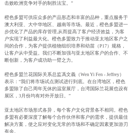
击败欧洲竞争对手的制胜法宝。”
橙色多盟可供应众多的产品形态和丰富的品种，重点服务于
澳大利亚、大中华地区、越南等市场。最近，橙色多盟进一
步优化了产品的库存管理
,
从而提高了客户经济效益，为客
户实现了利益最大化。橙色多盟致力于推动亚太地区客户之
间的合作，为客户提供植物组织培养和幼苗（
P17）
规格
，
让客户从中受益。我们不断加强与亚太地区客户的合作、不
断创新，为客户成功助一臂之力。
橙色多盟兰花国际关系总监馮文義
（
Wen Yi Fen - Jeffrey
）
表示：“我们将市场试点测试进行到底。在台湾地区，橙色
多盟除了自己周年无休的温室展厅，台湾国际兰花展也设有
展区，
3
月份均有对外开放日。”
亚太地区市场形式各异，每个客户文化背景各不相同。橙色
多盟有必要深度了解每个合作伙伴和客户的需求，提供最佳
解决方案，使之应对变化无常的市场和不确定因素更加游刃
有余。