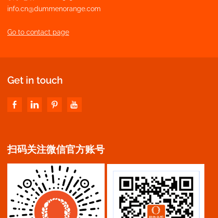
info.cn@dummenorange.com
Go to contact page
Get in touch
扫码关注微信官方账号