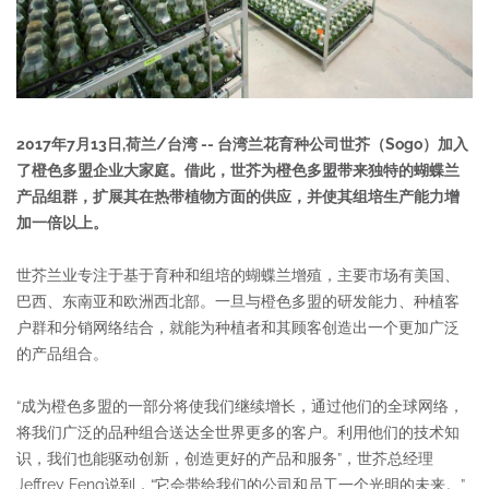
2017
年
7
月
13
日
,
荷兰
/
台湾
--
台湾兰花育种公司世芥
（
Sogo
）
加入
了橙色多盟企业大家庭。借此，世芥为橙色多盟带来独特的蝴蝶兰
产品组群，扩展其在热带植物方面的供应，并使其组培生产能力增
加一倍以上。
世芥兰业专注于基于育种和组培的蝴蝶兰增殖，主要市场有美国、
巴西、东南亚和欧洲西北部。一旦与橙色多盟的研发能力、种植客
户群和分销网络结合，就能为种植者和其顾客创造出一个更加广泛
的产品组合。
“成为橙色多盟的一部分将使我们继续增长，通过他们的全球网络，
将我们广泛的品种组合送达全世界更多的客户。利用他们的技术知
识，我们也能驱动创新，创造更好的产品和服务”，世芥总经理
Jeffrey Feng说到，“它会带给我们的公司和员工一个光明的未来。”