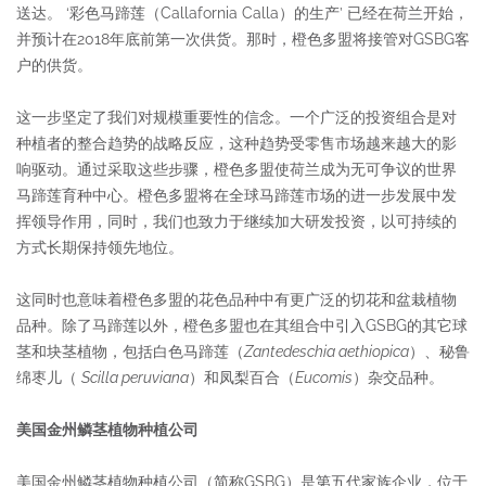
送达。 ‘彩色马蹄莲（Callafornia Calla）的生产’ 已经在荷兰开始，
并预计在2018年底前第一次供货。那时，橙色多盟将接管对GSBG客
户的供货。
这一步坚定了我们对规模重要性的信念。一个广泛的投资组合是对
种植者的整合趋势的战略反应，这种趋势受零售市场越来越大的影
响驱动。通过采取这些步骤，橙色多盟使荷兰成为无可争议的世界
马蹄莲育种中心。橙色多盟将在全球马蹄莲市场的进一步发展中发
挥领导作用，同时，我们也致力于继续加大研发投资，以可持续的
方式长期保持领先地位。
这同时也意味着橙色多盟的花色品种中有更广泛的切花和盆栽植物
品种。除了马蹄莲以外，橙色多盟也在其组合中引入GSBG的其它球
茎和块茎植物，包括白色马蹄莲（
Zantedeschia aethiopica
）、秘鲁
绵枣儿（
Scilla
peruviana
）和凤梨百合（
Eucomis
）杂交品种。
美国金州鳞茎植物种植公司
美国金州鳞茎植物种植公司（简称GSBG）是第五代家族企业，位于