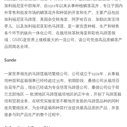
加利福尼亚中部海岸。自1911年以来从事种植鳞茎花卉，专注于国内
外零售和批发市场的鳞茎花卉和种苗的开发和生产。主要产品包括
加利福尼亚马蹄莲、美国杂交秋海棠、阿罗哈百合、加勒比珠宝绵
枣儿、以及加利福尼亚彩色马蹄莲。是一家负责种植、生产和销售
各个环节的纵向一体化公司。在栽培块茎秋海棠和彩色马蹄莲领
域，GSBG是世界上规模最大的一流公司。该公司凭借高品质鳞茎产
品而闻名全球。
Sande
一家世界领先的马蹄莲栽培繁殖公司。公司成立于1974年，从事栽
培种苗和盆栽领事已经经超过35年。初期阶段、桑德公司从栽培百
合花等产品，现在已经成为专业培育马蹄莲公司。桑德公司位于荷
兰北部地区 — 欧洲地区马蹄莲栽培地区的正中央，开创了马蹄莲栽
培和贸易业务。在研究实验室里不断地开发新的马蹄莲品种的同时
改良繁殖技术。为全球盆栽和种苗行业提供最高品质的产品，并直
接参与到产品生产的整个过程中。