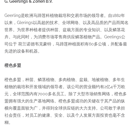
G. Geerlings & Zonen B.V.
Geerling是欧洲马蹄莲科植物栽培和交易市场的领导者。自1882年
以来，Glerings以高超的技术、全球网络、以及高品质的产品而闻名
世界。为世界种植者提供种苗、盆栽方面的专业知识、以及鳞茎花
卉。与此同时，为消费市场零售商供应鳞茎植物产品。Geelings公
司位于 荷兰诺德韦克豪特，马蹄莲种植面积有60多公顷，并配备最
先进的设备和机器。
橙色多盟
橙色多盟，种苗、鳞茎植物、多肉植物、盆栽、地被植物、多年生
植物的栽培和开发领域的领导者。该公司的营业额约有2亿4千万欧
元，全球范围内有7000多名员工。除了大型市场销售网络，橙色多
盟拥有强大的生产基地网络。橙色多盟成功的关键在于其产品的纵
横向覆盖面较为广，并得到全球供应链的大力支持。公司敢于承担
社会责任，对员工的健康、安全、以及个人发展方面投资也毫不含
糊。