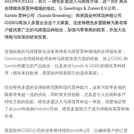
2017
年
6
月
12
日，荷兰
—
橙色多盟
进入
马蹄莲市场，进一步
扩
展
其
在
球根块茎
育种
领域的地位。
G. Geerlings & Zonen B.V.
公司，
Sande
育种公司（
Sande Breeding
）
和美国金州球花种植公司
(GSBG
)
将加入多盟
企业
这个
大家庭。这使得橙色多盟能够为新老客
户提供更广泛的
马蹄莲
品种组合
，加强与零售商的联系，并
加大
在
球根
与
块茎
的研发投资。
这项崭新的马蹄莲联合业务将缔造马蹄莲育种领域的全球领先者：
Geerlings在培植和处理各种马蹄莲块茎方面的经验，加上GSBG 和
Sande所建立的产品组合，以及来自Sande & GSBG的领先育种程
序（拥有来自欧洲，美国加州和新西兰的遗传基因）。
结合橙色多盟的全球销售范围和现代育种能力，这将为世界各地的
顾客带来超一流的供应，同时将支持创新，尤其是引入抗病和多产
特性方面的创新。橙色多盟步入马蹄莲育种这一举措，清楚地证明
了从2016年收购Hobaho开始，橙色多盟致力于成为球根块茎育种领
先者。
美国加州GSBG公司的业务将持续到2018年9月，以确保客户的订货