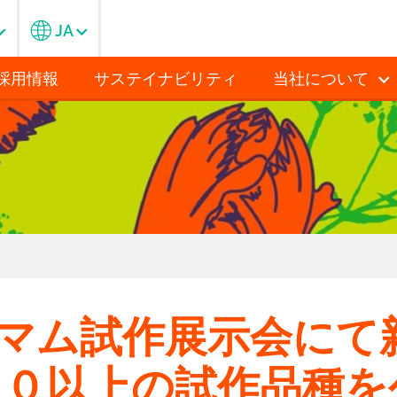
JA
採用情報
サステイナビリティ
当社について
マム試作展⽰会にて
３０以上の試作品種を