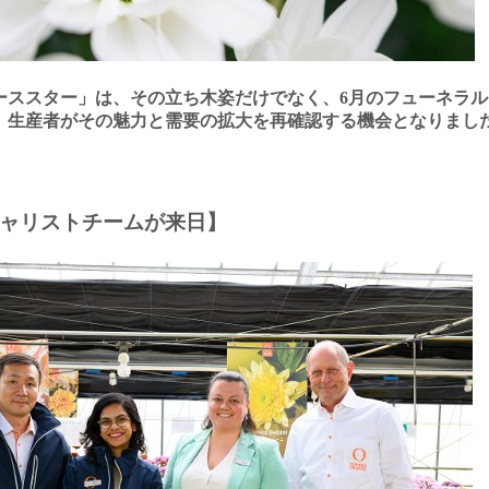
ーススター」は、その⽴ち⽊姿だけでなく、
6
⽉のフューネラル
、⽣産者がその魅⼒と需要の拡⼤を再確認する機会となりまし
ャリストチームが来⽇】