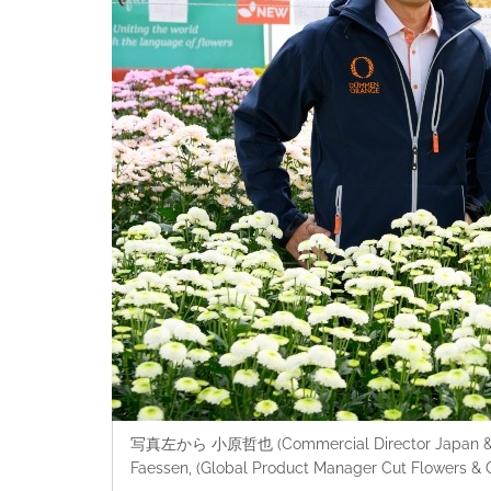
写真左から 小原哲也 (Commercial Director Japan & Sou
Faessen, (Global Product Manager Cut Flowers & C