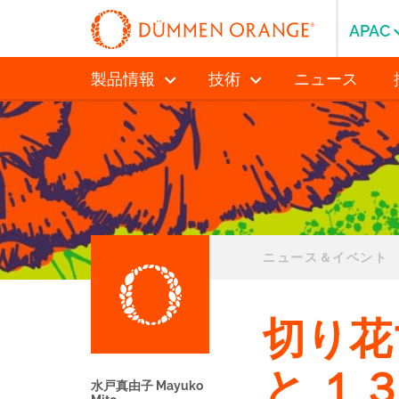
APAC
製品情報
技術
ニュース
ニュース＆イベント
切り花
と １
水戸真由子 Mayuko