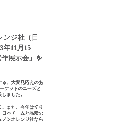
レンジ社（⽇
23
年
11
⽉
15
試作展⽰会」を
する、大変見応えのあ
ーケットのニーズと
抜しました。
⽇。また、今年は切り
、⽇本チームと品種の
ュメンオレンジ社なら