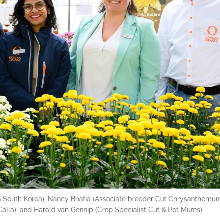
th Korea), Nancy Bhatia (Associate breeder Cut Chrysanthemum
alla), and Harold van Gennip (Crop Specialist Cut & Pot Mums).