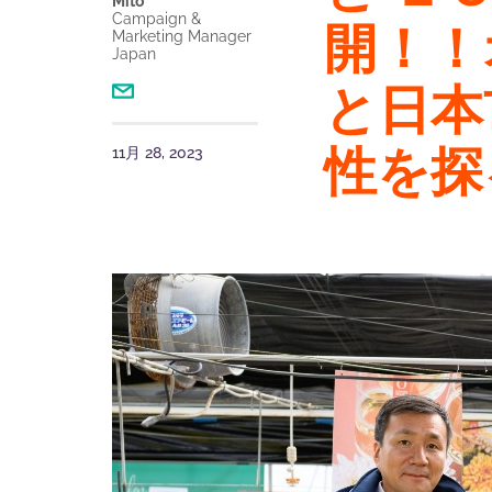
Mito
Campaign &
開！！
Marketing Manager
Japan
と⽇本
性を探
11月 28, 2023