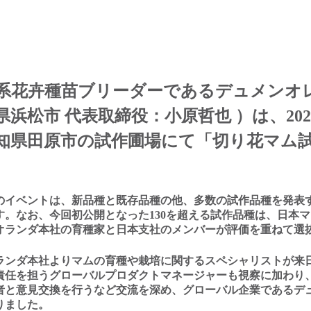
系花卉種苗ブリーダーであるデュメンオ
県浜松市 代表取締役：⼩原哲也 ）は、
20
知県⽥原市の試作圃場にて「切り花マム
のイベントは、新品種と既存品種の他、多数の試作品種を発表
す。なお、今回初公開となった
130
を超える試作品種は、⽇本マ
オランダ本社の育種家と⽇本⽀社のメンバーが評価を重ねて選
ランダ本社よりマムの育種や栽培に関するスペシャリストが来
責任を担うグローバルプロダクトマネージャーも視察に加わり
者と意⾒交換を⾏うなど交流を深め、グローバル企業であるデ
りました。