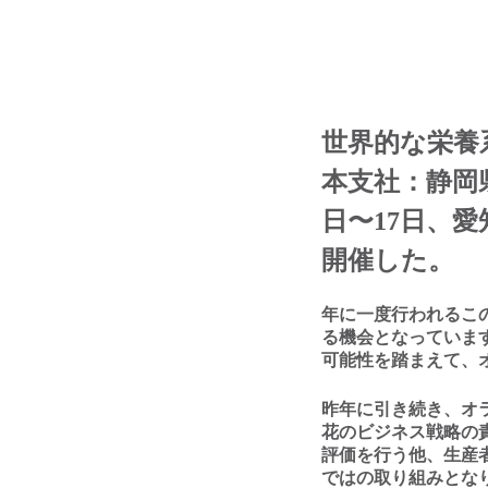
世界的な栄養
本⽀社：静岡
⽇〜
17
⽇、愛
開催した。
年に⼀度⾏われるこ
る機会となっていま
可能性を踏まえて、
昨年に引き続き、オ
花のビジネス戦略の
評価を⾏う他、⽣産
ではの取り組みとな