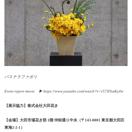
パステラファボリ
Event report movie ▶ https://www.youtube.com/watch?v=r57XYtaKy4w
【展示協力】株式会社大田花き
【会場】大田市場花き部
1
階 仲卸通り中央（〒
143-0001
東京都大田区
東海
2-2-1
）