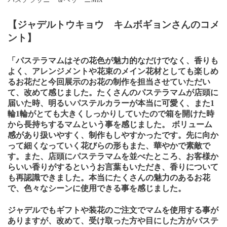
【ジャデルトウキョウ キムボギョンさんのコメ
ント】
「パステラマムはその花色が魅力的なだけでなく、香りも
よく、アレンジメントや花束のメイン花材としても楽しめ
るお花だと今回展示のお花の制作を担当させていただい
て、改めて感じました。
たくさんのパステラマムが店頭に
届いた時、明るいパステルカラーが本当に可愛く、また
1
輪
1
輪がとても大きくしっかりしていたので箱を開けた時
から長持ちするマムという事を感じました。
ボリューム
感があり扱いやすく、制作もしやすかったです。先に向か
って細くなっていく花びらの形もまた、華やかで素敵で
す。
また、店頭にパステラマムを並べたところ、お客様か
らいい香りがするというお言葉もいただき、香りについて
も再認識できました。本当にたくさんの魅力のあるお花
で、色々なシーンに使用できる事を感じました。
ジャデルでもギフトや装花のご注文でマムを使用する事が
ありますが、改めて、受け取った方や目にした方がパステ