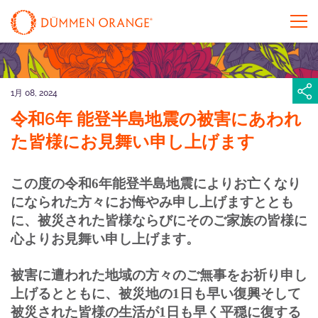
1月 08, 2024
令和6年 能登半島地震の被害にあわれ
た皆様にお見舞い申し上げます
この度の令和
6
年能登半島地震によりお亡くなり
になられた方々にお悔やみ申し上げますととも
に、被災された皆様ならびにそのご家族の皆様に
心よりお見舞い申し上げます。
被害に遭われた地域の方々のご無事をお祈り申し
上げるとともに、被災地の
1
日も早い復興そして
被災された皆様の生活が
1
日も早く平穏に復する