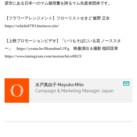
原市にある⽇本⼀のマム栽培量を誇るマム⽣産者団体です。
【フラワーアレンジメント】フローリストせきど 飯野 正永
https://sekido8783.business.site/
【上映プロモーションビデオ】「いつもそばにいる花 ノーススタ
ー」
https://youtu.be/8kmufuuGJFg
映像演出＆撮影 稲⽥匡孝
https://www.instagram.com/matsuchiyo8823/
水戸真由子 Mayuko Mito
Campaign & Marketing Manager Japan