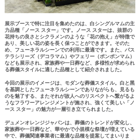
展⽰ブースで特に注⽬を集めたのは、⽩シングルマムの主
⼒品種「ノース スター」です。ノース スターは、抜群の
花持ちの良さとシクラメンのような「花の抱え」が特徴で
あり、美しい花の姿を⻑く保つことができます。そのた
め、フューネラルシーンでの利⽤に最適です。また、パス
テラシリーズ（デコラマム）やフェリー（ポンポンマム）
なども展⽰され、家族葬や⼀⽇葬など、多様性が求められ
る葬儀スタイルに適した品種として紹介されました。
今回の展⽰のイメージは、モダンな葬儀スタイル。⽩と⿊
を基調としたフューネラルシーンでありながらも、⾒るも
のを魅了する、またそれが故⼈へのリスペクトへ繋がるよ
うなフラワーアレンジメントが施され、強くて美しい「ノ
ース スター」の魅⼒が⼀層引き⽴てられました。
デュメンオレンジジャパンは、葬儀のトレンドが変化し、
家族葬や⼀⽇葬など、華やかで⼩規模な祭壇が増えている
中で、葬儀関連事業者に最適な品種を提案してまいりま