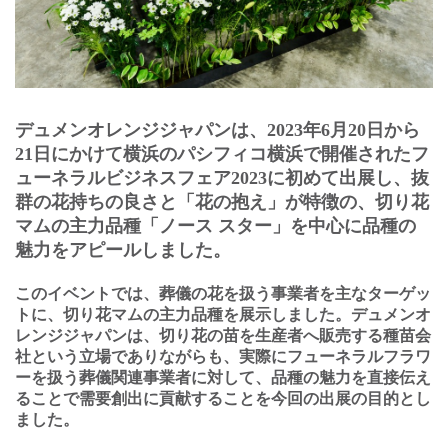
デュメンオレンジジャパンは、
2023
年
6
⽉
20
⽇から
21
⽇にかけて横浜のパシフィコ横浜で開催されたフ
ューネラルビジネスフェア
2023
に初めて出展し、抜
群の花持ちの良さと「花の抱え」が特徴の、切り花
マムの主⼒品種「ノース スター」を中心に品種の
魅力をアピールしました。
このイベントでは、葬儀の花を扱う事業者を主なターゲッ
トに、切り花マムの主⼒品種を展⽰しました。デュメンオ
レンジジャパンは、切り花の苗を⽣産者へ販売する種苗会
社という⽴場でありながらも、実際にフューネラルフラワ
ーを扱う葬儀関連事業者に対して、品種の魅⼒を直接伝え
ることで需要創出に貢献することを今回の出展の⽬的とし
ました。