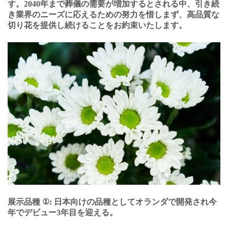
す。
2040
年まで葬儀の需要が増加するとされる中、引き続
き業界のニーズに応えるための努⼒を惜しまず、⾼品質な
切り花を提供し続けることをお約束いたします。
展⽰品種
①:
⽇本向けの品種としてオランダで開発され今
年でデビュー
3
年⽬を迎える。