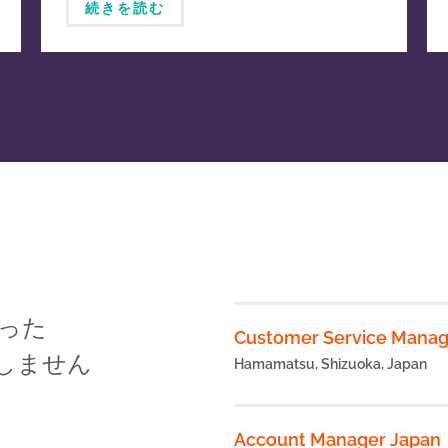
種・繁殖事業におけるジョ
続きを読む
イントベンチャー設立契約
を締結
った
Customer Service Manag
加しません
Hamamatsu, Shizuoka, Japan
Account Manager Japan