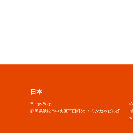
日本
〒432-8031
+8
静岡県浜松市中
央
区平田町60 くろかねやビル2F
i
お