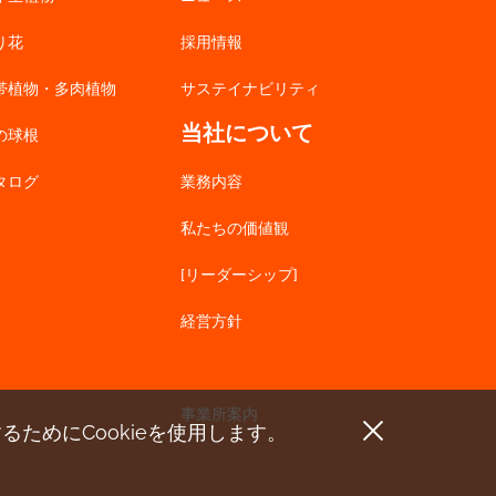
り花
採用情報
帯植物・多肉植物
サステイナビリティ
当社について
の球根
タログ
業務内容
私たちの価値観
[リーダーシップ]
経営方針
事業所案内
する
ためにCookieを使用します。